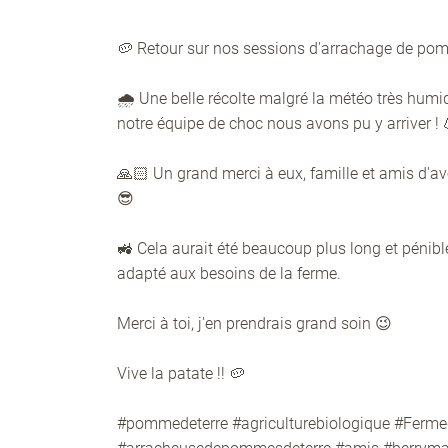
l'adresse email indiqué ci-dessus. Vous pouvez vous désinscrire à tout mo
utilisant
le formulaire de désinscription
.
🥔 Retour sur nos sessions d'arrachage de pom
INSCRIPTION
🌧️ Une belle récolte malgré la météo très humi
notre équipe de choc nous avons pu y arriver ! 
🙏🏻 Un grand merci à eux, famille et amis d'av
😎
🚜 Cela aurait été beaucoup plus long et pénibl
adapté aux besoins de la ferme.
Merci à toi, j'en prendrais grand soin 😉
Vive la patate !! 🥔
#pommedeterre #agriculturebiologique #Ferme