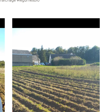
raîchage #légumesbio