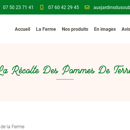
07 50 23 71 41
07 60 42 29 45
Accueil
La Ferme
Nos produits
En images
Avi
La Récolte Des Pommes De Terr
tre table !
 de la Ferme
ciales à